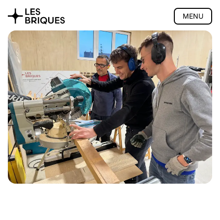
MENU
Coliving
Coworking
Salon de thé
Atelier bois
Présentation
Cours
Accompagnement
Devis
Bons cadeaux
Accès
Privatisation
🇬🇧 English version