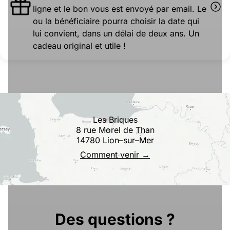
ligne et le bon vous est envoyé par email. Le
ou la bénéficiaire pourra choisir la date qui
lui convient, dans un délai de deux ans. Un
cadeau original et utile !
Les Briques
8 rue Morel de Than
14780 Lion–sur–Mer
Comment venir →
Des questions ?