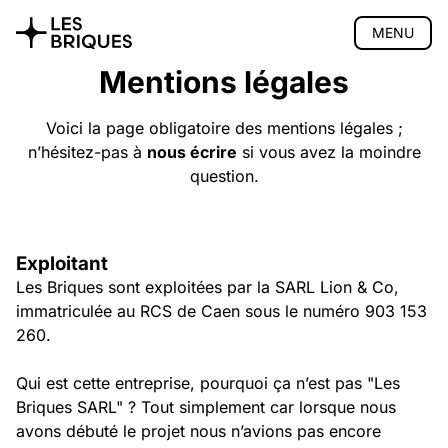
MENU
Mentions légales
Coliving
Coworking
Voici la page obligatoire des mentions légales ;
n’hésitez-pas à
nous écrire
si vous avez la moindre
Salon de thé
question.
Atelier bois
Privatisation
Exploitant
🇬🇧 English version
Les Briques sont exploitées par la SARL Lion & Co,
immatriculée au RCS de Caen sous le numéro 903 153
260.
Qui est cette entreprise, pourquoi ça n’est pas "Les
Briques SARL" ? Tout simplement car lorsque nous
avons débuté le projet nous n’avions pas encore