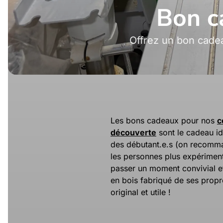
Bon c
Offrez un bon cadea
Les bons cadeaux pour nos
c
découverte
sont le cadeau id
des débutant.e.s (on recomm
les personnes plus expériment
passer un moment convivial et
en bois fabriqué de ses prop
original et utile !