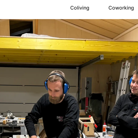
Coliving
Coworking
Présentation
Présentation
La maison
Salle de réu
Espace nuit
Évènements 
Activités
Tarifs
Communauté
Accès
Accès
Réserver
Tarifs
FAQ
Réserver