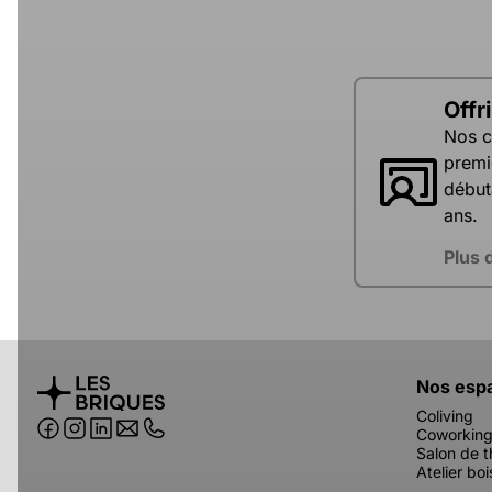
Offr
Nos c
premi
début
ans.
Plus 
Nos esp
Coliving
Coworkin
Salon de t
Atelier boi