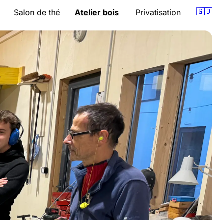
🇬🇧
Salon de thé
Atelier bois
Privatisation
Présentation
Présentation
nion
Carte
Cours
pro
Horaires
Accompagnement
Bons cadeaux
Devis
Évènements
Bons cadeaux
Accès
Accès
Réserver