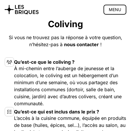
MENU
Coliving
Coliving
Si vous ne trouvez pas la réponse à votre question,
Présentation
La maison
n’hésitez-pas à
nous contacter
!
Espace nuit
Activités
Qu’est-ce que le coliving ?
Communauté
À mi-chemin entre l’auberge de jeunesse et la
Accès
colocation, le coliving est un hébergement d’un
Tarifs
minimum d’une semaine, où vous partagez des
FAQ
installations communes (dortoir, salle de bain,
Réserver
cuisine, jardin) avec d’autres colivers, créant une
Coworking
communauté.
Salon de thé
Qu’est-ce qui est inclus dans le prix ?
L’accès à la cuisine commune, équipée en produits
Atelier bois
de base (huiles, épices, sel…), l’accès au salon, au