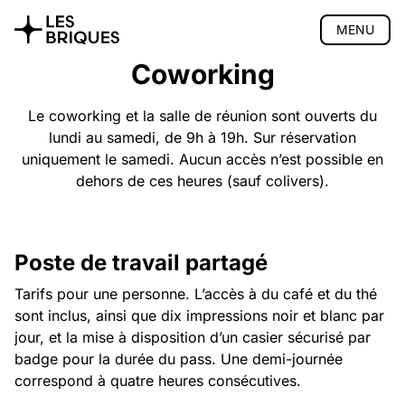
MENU
Coworking
Coliving
Coworking
Le coworking et la salle de réunion sont ouverts du
lundi au samedi, de 9h à 19h. Sur réservation
Présentation
uniquement le samedi. Aucun accès n’est possible en
Salle de réunion
dehors de ces heures (sauf colivers).
Évènements pro
Tarifs
Accès
Réserver
Poste de travail partagé
Salon de thé
Tarifs pour une personne. L’accès à du café et du thé
Atelier bois
sont inclus, ainsi que dix impressions noir et blanc par
jour, et la mise à disposition d’un casier sécurisé par
Privatisation
badge pour la durée du pass. Une demi-journée
🇬🇧 English version
correspond à quatre heures consécutives.