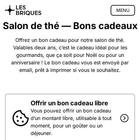
MENU
Salon de thé — Bons cadeaux
Coliving
Coworking
Offrez un bon cadeau pour notre salon de thé.
Valables deux ans, c’est le cadeau idéal pour les
Salon de thé
gourmands, que ça soit pour Noël ou pour un
anniversaire ! Le bon cadeau vous est envoyé par
Présentation
Carte
email, prêt à imprimer si vous le souhaitez.
Horaires
Bons cadeaux
Évènements
Accès
Offrir un bon cadeau libre
Réserver
Vous pouvez offrir un bon cadeau
Atelier bois
d’un montant libre, utilisable à tout
moment, pour un goûter ou un
Privatisation
déjeuner.