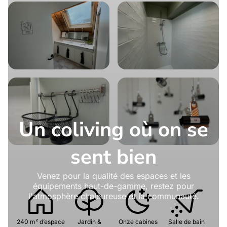
Un coliving où on se
sent bien
Venez pour la qualité des espaces et les
équipements haut-de-gamme, restez pour
l'atmosphère chaleureuse et la communauté.
240 m² d’espace
Jardin &
Onze cabines
Salle de bain