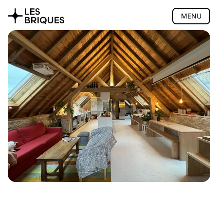
MENU
Coliving
Présentation
La maison
Espace nuit
Activités
Communauté
Accès
Tarifs
FAQ
Réserver
Coworking
Salon de thé
Atelier bois