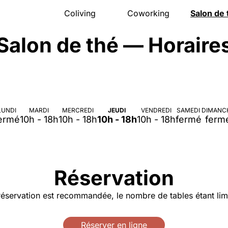
Coliving
Coworking
Salon de 
Présentation
Présentation
Présentat
Salon de thé — Horaire
La maison
Salle de réunion
Carte
Espace nuit
Évènements pro
Horaires
Activités
Tarifs
Bons cad
Communauté
Accès
Évènemen
Accès
Réserver
Accès
Tarifs
Réserver
FAQ
LUNDI
MARDI
MERCREDI
JEUDI
VENDREDI
SAMEDI
DIMANC
Réserver
ermé
10h - 18h
10h - 18h
10h - 18h
10h - 18h
fermé
ferm
Réservation
réservation est recommandée, le nombre de tables étant limi
Réserver en ligne