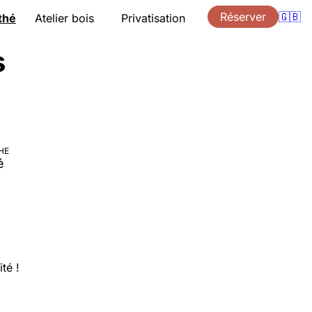
Réserver
🇬🇧
thé
Atelier bois
Privatisation
ion
Présentation
s
Cours
Accompagnement
eaux
Devis
ts
Bons cadeaux
Accès
HE
é
té !