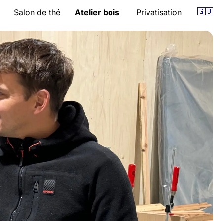
🇬🇧
Salon de thé
Atelier bois
Privatisation
Présentation
Présentation
nion
Carte
Cours
pro
Horaires
Accompagnement
Bons cadeaux
Devis
Évènements
Bons cadeaux
Accès
Accès
Réserver