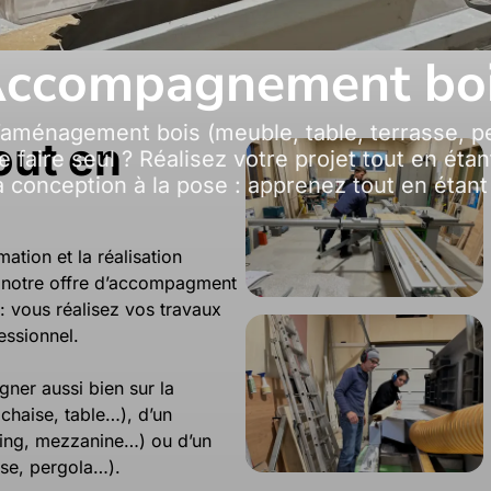
ccompagnement bo
’aménagement bois (meuble, table, terrasse, p
out en
e faire seul ? Réalisez votre projet tout en ét
a conception à la pose : apprenez tout en étant 
ation et la réalisation
, notre offre d’accompagment
 vous réalisez vos travaux
essionnel.
er aussi bien sur la
 chaise, table…), d’un
ing, mezzanine…) ou d’un
sse, pergola…).