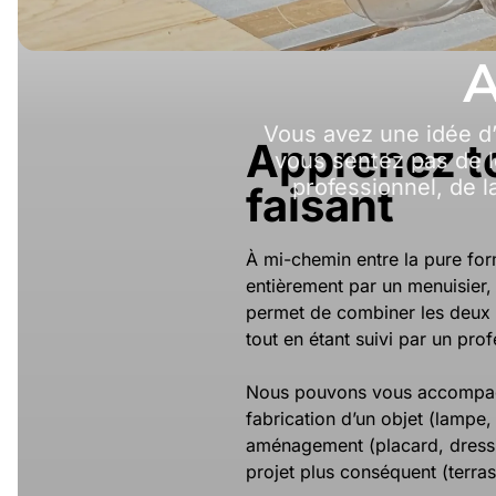
A
Vous avez une idée d
Apprenez t
vous sentez pas de l
professionnel, de l
faisant
À mi-chemin entre la pure form
entièrement par un menuisier
permet de combiner les deux :
tout en étant suivi par un prof
Nous pouvons vous accompagn
fabrication d’un objet (lampe,
aménagement (placard, dress
projet plus conséquent (terra