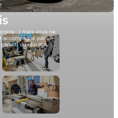
is
ergola…) mais vous ne
ant accompagné par un
garanti du résultat.