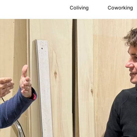
Coliving
Coworking
Présentation
Présentation
La maison
Salle de réu
Espace nuit
Évènements 
Activités
Tarifs
Communauté
Accès
Accès
Réserver
Tarifs
FAQ
Réserver