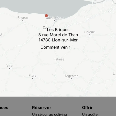
Les Briques
8 rue Morel de Than
14780 Lion–sur–Mer
Comment venir →
aces
Réserver
Offrir
Un séjour au coliving
Un goûter