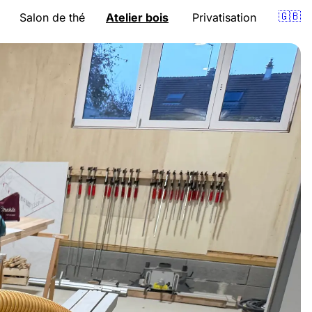
🇬🇧
Salon de thé
Atelier bois
Privatisation
Présentation
Présentation
nion
Carte
Cours
pro
Horaires
Accompagnement
Bons cadeaux
Devis
Évènements
Bons cadeaux
Accès
Accès
Réserver