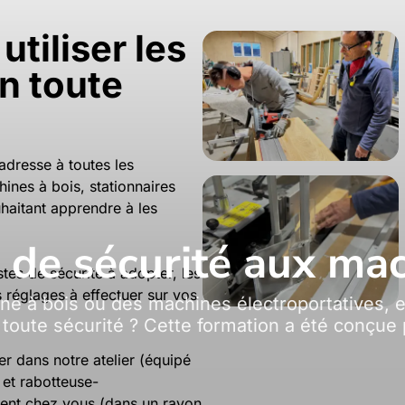
tiliser les
n toute
’adresse à toutes les
nes à bois, stationnaires
uhaitant apprendre à les
 de sécurité aux mac
tes de sécurité à adopter, les
 réglages à effectuer sur vos
é à bois ou des machines électroportatives, e
n toute sécurité ? Cette formation a été conçue
er dans notre atelier (équipé
 et rabotteuse-
ent chez vous (dans un rayon