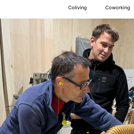
Coliving
Coworking
Présentation
Présentation
La maison
Salle de réu
Espace nuit
Évènements 
Activités
Tarifs
Communauté
Accès
Accès
Réserver
Tarifs
FAQ
Réserver