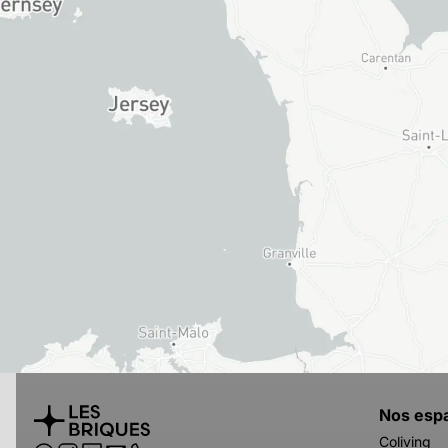
Nos esp
Coliving