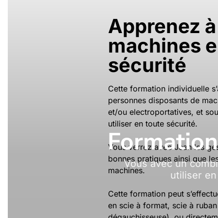
Apprenez à u
machines e
sécurité
Cette formation individuelle s
personnes disposants de machi
et/ou electroportatives, et so
utiliser en toute sécurité.
Formation
Vous verrez avec Jean les ges
bonnes pratiques ainsi que les
Vous avec un combin
machines.
utiliser e
Cette formation peut s’effectu
en scie à format, scie à ruban
dégauchisseuse), ou directem