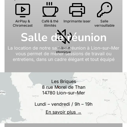
AirPlay &
Café & thé
Imprimante laser
Salle
Chromecast
illimités
verrouillable
Salle de réunion
La location de notre salle de réunion à Lion–sur–Mer
Isolation
phonique
vous permet de mener sessions de travail ou
entretiens, dans un cadre élégant et tout équipé
Les Briques
8 rue Morel de Than
14780 Lion–sur–Mer
Lundi – vendredi / 9h – 19h
En savoir plus →