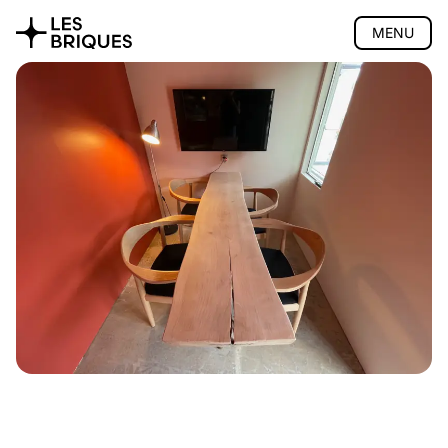
MENU
Coliving
Coworking
Présentation
Salle de réunion
Évènements pro
Tarifs
Accès
Réserver
Salon de thé
Atelier bois
Privatisation
🇬🇧 English version